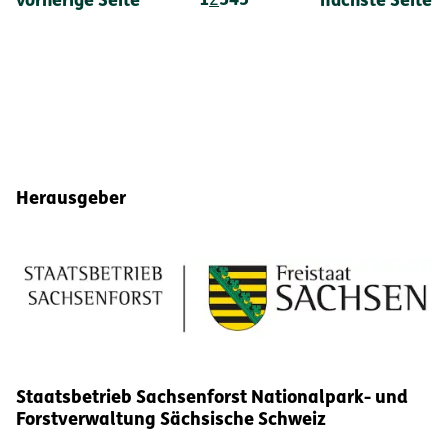
1
2
3
4
5
vorherige Seite
nächste Seite
Fußbereich-Informationen
Herausgeber
Staatsbetrieb Sachsenforst Nationalpark- und
Forstverwaltung Sächsische Schweiz