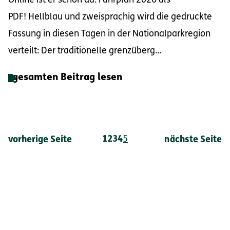
Online ist er schon da: Fahrplan 2026 als
PDF! Hellblau und zweisprachig wird die gedruckte
Fassung in diesen Tagen in der Nationalparkregion
verteilt: Der traditionelle grenzüberg...
gesamten Beitrag lesen
1
2
3
4
5
vorherige Seite
nächste Seite
Fußbereich-Informationen