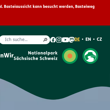
l. Basteiaussicht kann besucht werden, Basteiweg
Suche
DE
•
EN
•
CZ
en
Wir