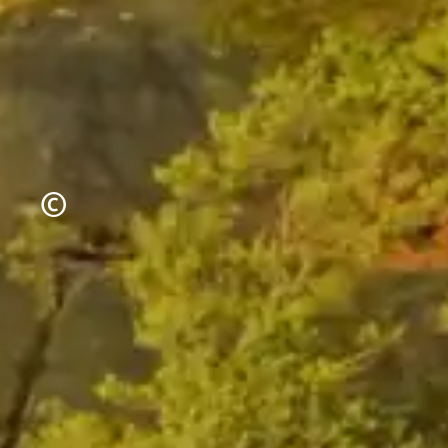
Urheberrecht
©