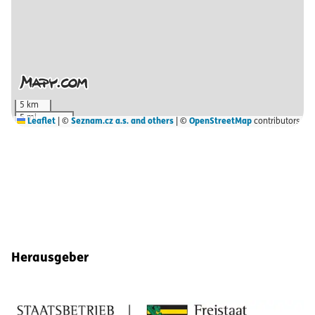
5 km
5 mi
Leaflet
|
©
Seznam.cz a.s. and others
| ©
OpenStreetMap
contributors
Fußbereich-Informationen
Herausgeber