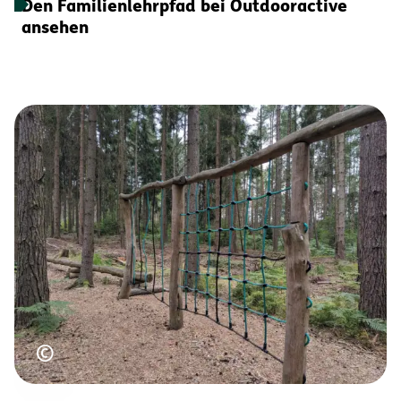
Den Familienlehrpfad bei Outdooractive
ansehen
Urheberrecht
©