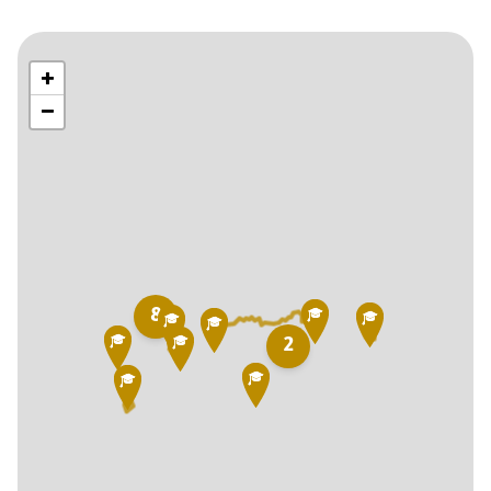
+
−
8
2