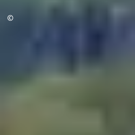
Urheberrecht
©