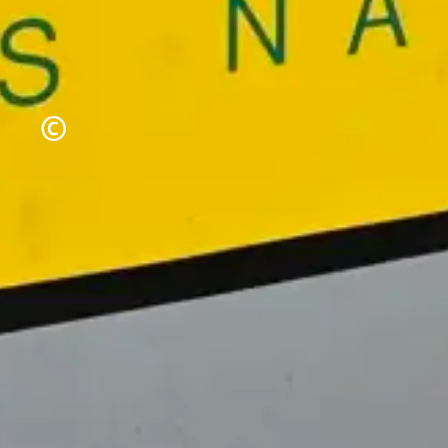
Urheberrecht
©