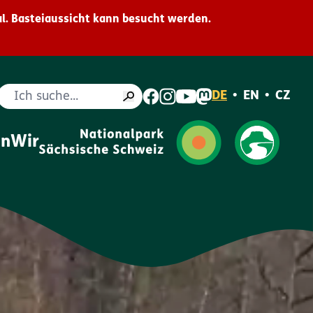
l. Basteiaussicht kann besucht werden.
Suche
DE
•
EN
•
CZ
en
Wir