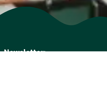
Newsletter:
SandsteinSchweizer
SandsteinSchweizer per E-Mail
abonnieren