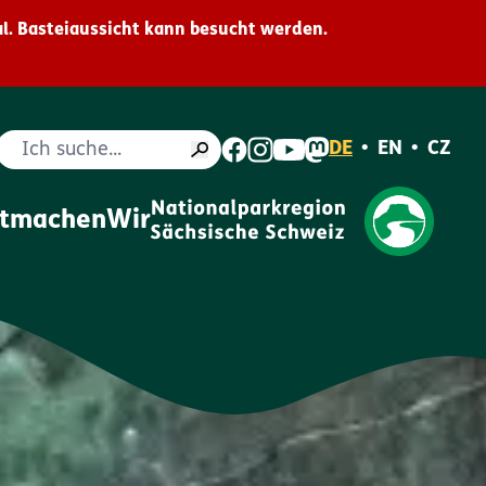
l. Basteiaussicht kann besucht werden.
Suche
DE
•
EN
•
CZ
itmachen
Wir