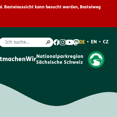
l. Basteiaussicht kann besucht werden, Basteiweg
Suche
DE
•
EN
•
CZ
itmachen
Wir