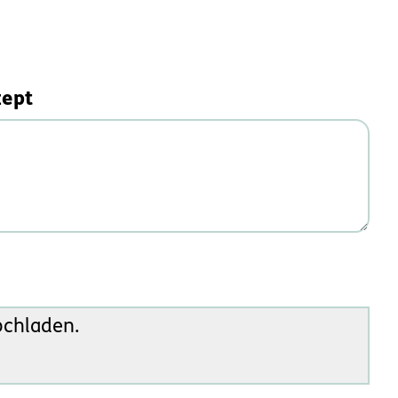
zept
ochladen.