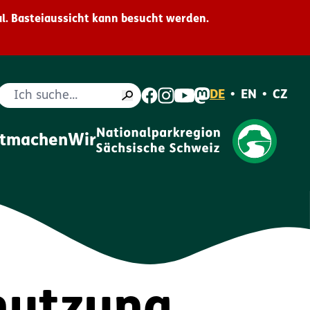
l. Basteiaussicht kann besucht werden.
Suche
DE
•
EN
•
CZ
itmachen
Wir