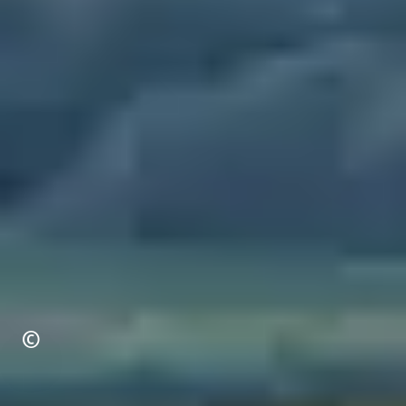
Urheberrecht
©