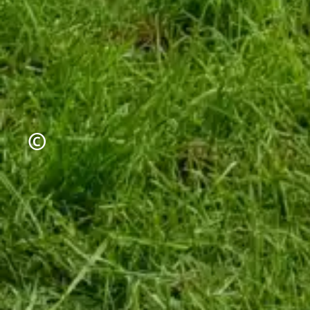
Urheberrecht
©