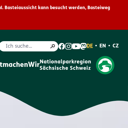
l. Basteiaussicht kann besucht werden, Basteiweg
Suche
DE
•
EN
•
CZ
itmachen
Wir