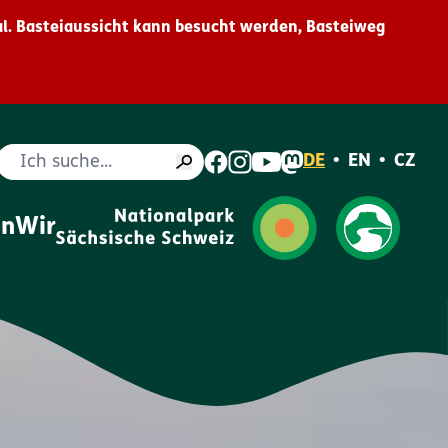
l. Basteiaussicht kann besucht werden, Basteiweg
Suche
DE
•
EN
•
CZ
en
Wir