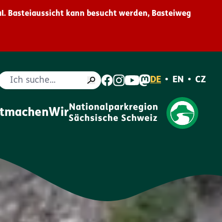
l. Basteiaussicht kann besucht werden, Basteiweg
Suche
DE
•
EN
•
CZ
itmachen
Wir