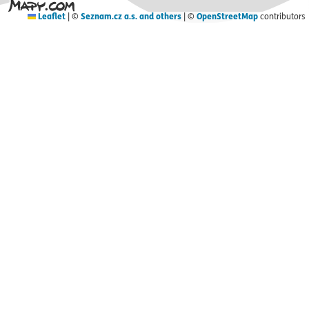
Leaflet
|
©
Seznam.cz a.s. and others
| ©
OpenStreetMap
contributors
25.03.2026
inaktiv
Waldpflegearbeiten im Revier
Cunnersdorf
Im Revier Cunnersdorf finden vom 01.04. bis