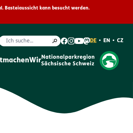
l. Basteiaussicht kann besucht werden.
Suche
DE
•
EN
•
CZ
itmachen
Wir