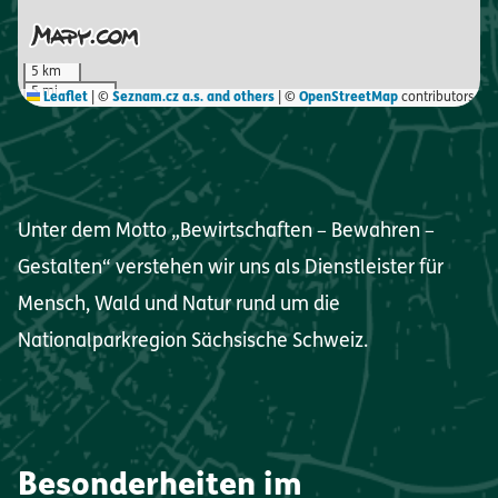
5 km
5 mi
Leaflet
|
©
Seznam.cz a.s. and others
| ©
OpenStreetMap
contributors
Unter dem Motto „Bewirtschaften – Bewahren –
Gestalten“ verstehen wir uns als Dienstleister für
Mensch, Wald und Natur rund um die
Nationalparkregion Sächsische Schweiz.
Besonderheiten im