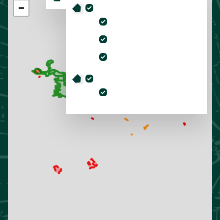
−
Warnungen
unpassierbare Wege
Wegesperrungen
Waldbrandwarnung
Forstreviere
Lohmen