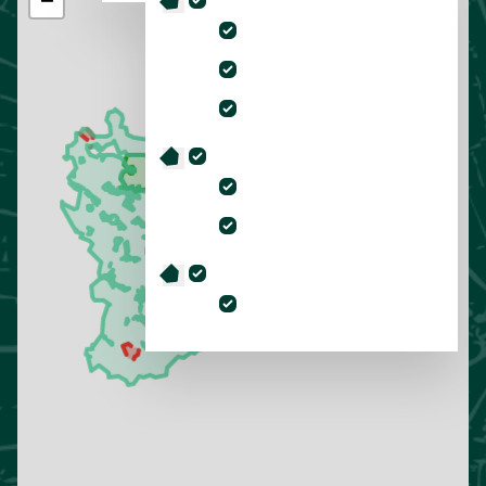
−
Warnungen
unpassierbare Wege
Wegesperrungen
Waldbrandwarnung
Grenzen
Nationalpark
Landschaftsschutzgebiet
Forstreviere
Unger