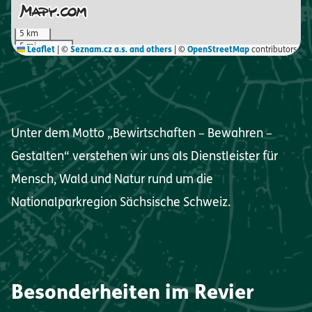
5 km
5 mi
Leaflet
|
©
Seznam.cz a.s. and others
| ©
OpenStreetMap
contributors
Unter dem Motto „Bewirtschaften – Bewahren –
Gestalten“ verstehen wir uns als Dienstleister für
Mensch, Wald und Natur rund um die
Nationalparkregion Sächsische Schweiz.
Besonderheiten im Revier